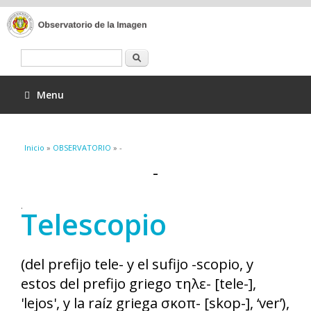
Buscar
Menu
Se encuentra usted aquí
Inicio
»
OBSERVATORIO
» -
-
.
Telescopio
(del prefijo tele- y el sufijo -scopio, y
estos del prefijo griego τηλε- [tele-],
'lejos', y la raíz griega σκοπ- [skop-], ‘ver’),