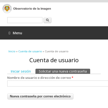
Buscar
Menu
Se encuentra usted aquí
Inicio
»
Cuenta de usuario
» Cuenta de usuario
Cuenta de usuario
Solapas principales
Iniciar sesión
Solicitar una nueva contraseña
(solapa activa
Nombre de usuario o dirección de correo
*